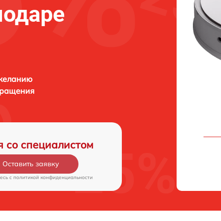
нодаре
 желанию
бращения
я со специалистом
Оставить заявку
есь c
политикой конфиденциальности